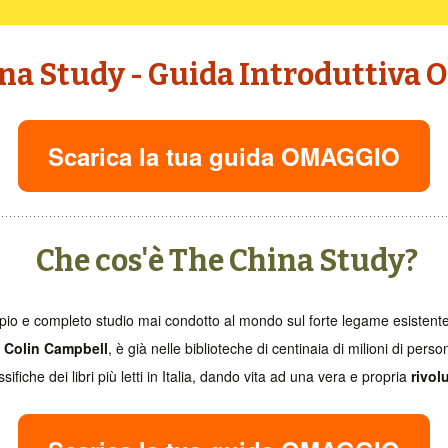
Scarica la tua guida OMAGGIO
Che cos'è The China Study?
mpio e completo studio mai condotto al mondo sul forte legame esistent
. Colin Campbell
, è già nelle biblioteche di centinaia di milioni di perso
sifiche dei libri più letti in Italia, dando vita ad una vera e propria
rivol