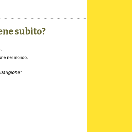
ene subito?
.
sone nel mondo.
guarigione"